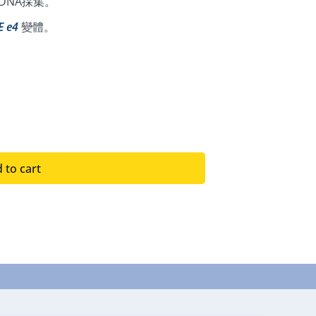
DNA採集。
E e4
變體。
 to cart