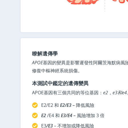
瞭解遺傳學
APOE
基因的變異是影響遲發性阿爾茨海默病風
修復中樞神經系統損傷。
本測試中鑑定的遺傳變異
APOE基因有三個共同的等位基因：
e2，e3和e4
E2/E2 和
E2/E3 –
降低風險
E2
/E4 和
E3/E4 –
風險增加 3 倍
E3
/E3
– 不增加或降低風險