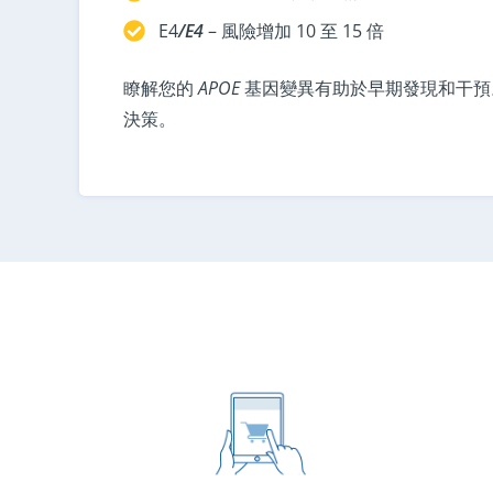
E4
/E4
– 風險增加 10 至 15 倍
瞭解您的
APOE
基因變異有助於早期發現和干預
決策。