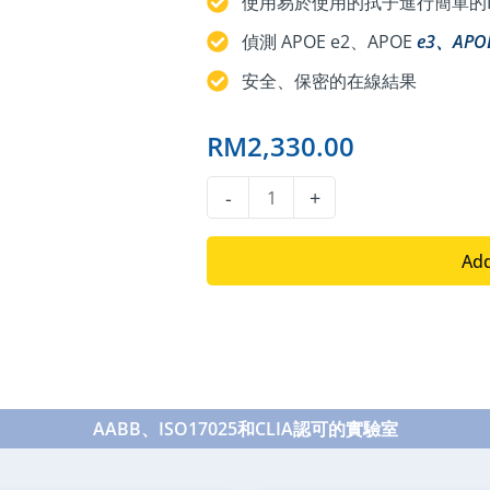
使用易於使用的拭子進行簡單的
偵測 APOE e2、APOE
e3、
APO
安全、保密的在線結果
RM
2,330.00
DNA
-
+
阿
爾
Add
茨
海
默
病
測
AABB、ISO17025和CLIA認可的實驗室
試
quantity