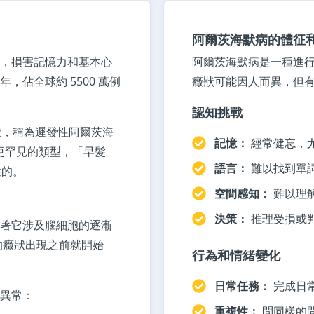
阿爾茨海默病的體征
，損害記憶力和基本心
阿爾茨海默病是一種進行
年，佔全球約 5500 萬例
癥狀可能因人而異，但
認知挑戰
狀，稱為遲發性阿爾茨海
記憶：
經常健忘，
種更罕見的類型，「早髮
語言：
難以找到單
性的。
空間感知：
難以理
決策：
推理受損或
著它涉及腦細胞的逐漸
的癥狀出現之前就開始
行為和情緒變化
日常任務：
完成日
異常：
重複性：
問同樣的