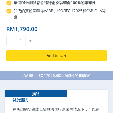
每個DNA測試都會
進行兩次以確保100%的準確性
我們的實驗室獲得AABB、ISO/IEC 17025和CAP-CLIA認
證
RM
1,790.00
叔
-
+
母
或
Add to cart
叔
伯
父
AABB、ISO17025和CLIA認可的實驗室
母
鑑
定
描述
quantity
關於測試
在所謂的父親或母親無法進行測試的情況下，可以使